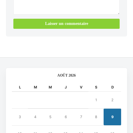
AOÛT 2026
L
M
M
J
V
S
D
1
2
3
4
5
6
7
8
9