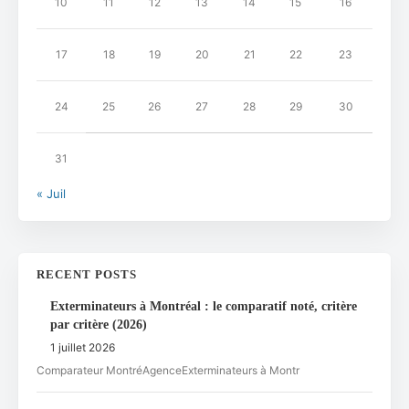
10
11
12
13
14
15
16
17
18
19
20
21
22
23
24
25
26
27
28
29
30
31
« Juil
RECENT POSTS
Exterminateurs à Montréal : le comparatif noté, critère
par critère (2026)
1 juillet 2026
Comparateur MontréAgenceExterminateurs à Montr