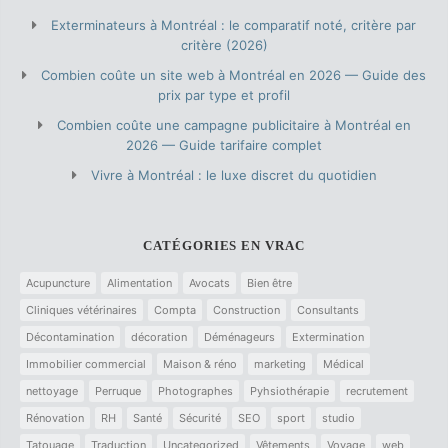
Exterminateurs à Montréal : le comparatif noté, critère par
critère (2026)
Combien coûte un site web à Montréal en 2026 — Guide des
prix par type et profil
Combien coûte une campagne publicitaire à Montréal en
2026 — Guide tarifaire complet
Vivre à Montréal : le luxe discret du quotidien
CATÉGORIES EN VRAC
Acupuncture
Alimentation
Avocats
Bien être
Cliniques vétérinaires
Compta
Construction
Consultants
Décontamination
décoration
Déménageurs
Extermination
Immobilier commercial
Maison & réno
marketing
Médical
nettoyage
Perruque
Photographes
Pyhsiothérapie
recrutement
Rénovation
RH
Santé
Sécurité
SEO
sport
studio
Tatouage
Traduction
Uncategorized
Vêtements
Voyage
web