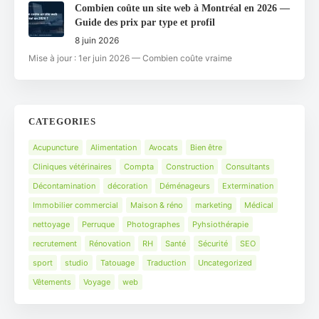
Combien coûte un site web à Montréal en 2026 —
Guide des prix par type et profil
8 juin 2026
Mise à jour : 1er juin 2026 — Combien coûte vraime
CATEGORIES
Acupuncture
Alimentation
Avocats
Bien être
Cliniques vétérinaires
Compta
Construction
Consultants
Décontamination
décoration
Déménageurs
Extermination
Immobilier commercial
Maison & réno
marketing
Médical
nettoyage
Perruque
Photographes
Pyhsiothérapie
recrutement
Rénovation
RH
Santé
Sécurité
SEO
sport
studio
Tatouage
Traduction
Uncategorized
Vêtements
Voyage
web