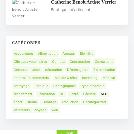
Catherine Benoit Artiste Verrier
Boutiques d'artisanat
CATÉGORIES
Acupuncture
Alimentation
Avocats
Bien être
Cliniques vétérinaires
Compta
Construction
Consultants
Décontamination
décoration
Déménageurs
Extermination
Immobilier commercial
Maison & réno
marketing
Médical
nettoyage
Perruque
Photographes
Pyhsiothérapie
recrutement
Rénovation
RH
Santé
Sécurité
SEO
sport
studio
Tatouage
Traduction
Uncategorized
Vêtements
Voyage
web
TOP